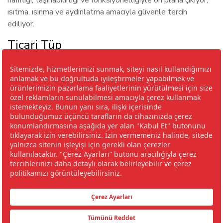
hafifliği, taşınabilirliği ve fonksiyonelliğiyle ön plana çıkıyor;
ısıtma, ısınma ve aydınlatma amacıyla güvenle tercih
ediliyor.
Ticari Tüp
İçindeki LPG miktarı 24 kg olan Exengaz ticari tüpleri,
işyerleri gibi tüketimin yüksek olduğu yerlerde ve doğal
gazın bulunmadığı yerlerde, kombileri çalıştırmak için tercih
ediliyor.
Sanayi Tüpü
İçindeki LPG miktarı 45 kg olan Exengaz sanayi tüpleri, LPG
tüketimi yüksek olan sanayi ve ticari kuruluşlarca
kullanılıyor.
© 2026 EXENGAZ
ÇEREZ POLİTİKASI VE ÇEREZ TERCİHLERİNİZ
KALİTE POLİTİKASI
ÇEVRE POLİTİKASI
İŞ SAĞLIĞI VE GÜVENLİĞİ POLİTİKASI